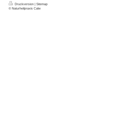
Druckversion
|
Sitemap
© Naturheilpraxis Calw