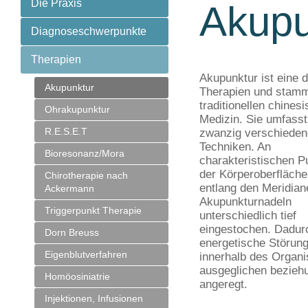
Die Praxis
Akupu
Diagnoseschwerpunkte
Therapien
Akupunktur ist eine d
Akupunktur
Therapien und stamm
traditionellen chines
Ohrakupunktur
Medizin. Sie umfasst
R.E.S.E.T
zwanzig verschieden
Techniken. An
Bioresonanz/Mora
charakteristischen P
der Körperoberfläch
Chirotherapie nach
entlang den Meridian
Ackermann
Akupunkturnadeln
Triggerpunkt Therapie
unterschiedlich tief
eingestochen. Dadur
Dorn Breuss
energetische Störun
Eigenblutverfahren
innerhalb des Organ
ausgeglichen bezieh
Homöosiniatrie
angeregt.
Injektionen, Infusionen