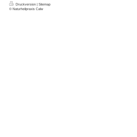
Druckversion
|
Sitemap
© Naturheilpraxis Calw