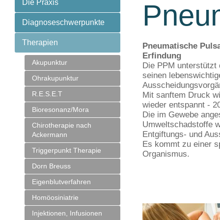
Die Praxis
Pneum
Diagnoseschwerpunkte
Therapien
Pneumatische Pulsa
Erfindung
Akupunktur
Die PPM unterstützt 
seinen lebenswichti
Ohrakupunktur
Ausscheidungsvorgä
R.E.S.E.T
Mit sanftem Druck w
wieder entspannt - 2
Bioresonanz/Mora
Die im Gewebe ange
Umweltschadstoffe w
Chirotherapie nach
Entgiftungs- und Au
Ackermann
Es kommt zu einer s
Triggerpunkt Therapie
Organismus.
Dorn Breuss
Eigenblutverfahren
Homöosiniatrie
Injektionen, Infusionen